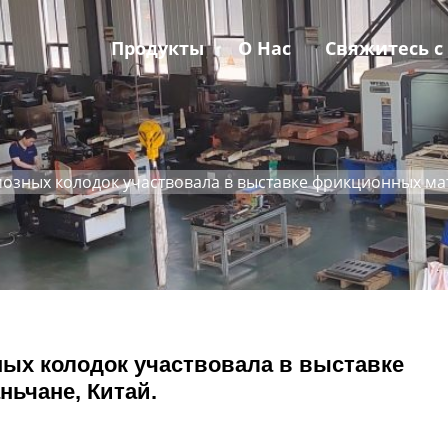
Продукты
О Нас
Свяжитесь с
озных колодок участвовала в выставке фрикционных мат
ых колодок участвовала в выставке
ьчане, Китай.