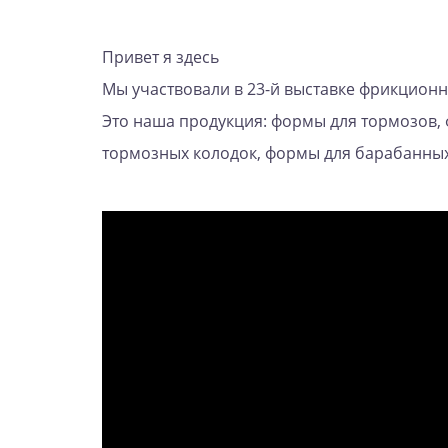
Привет я здесь
Мы участвовали в 23-й выставке фрикционн
Это наша продукция: формы для тормозов,
тормозных колодок, формы для барабанных