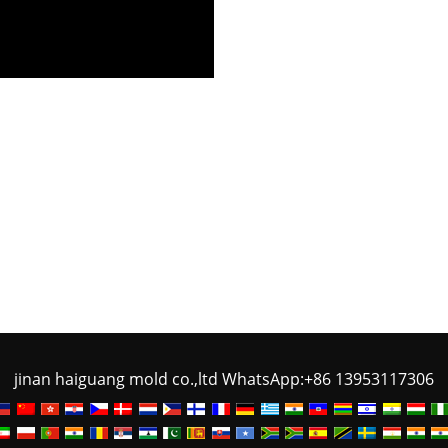
jinan haiguang mold co.,ltd WhatsApp:+86 13953117306