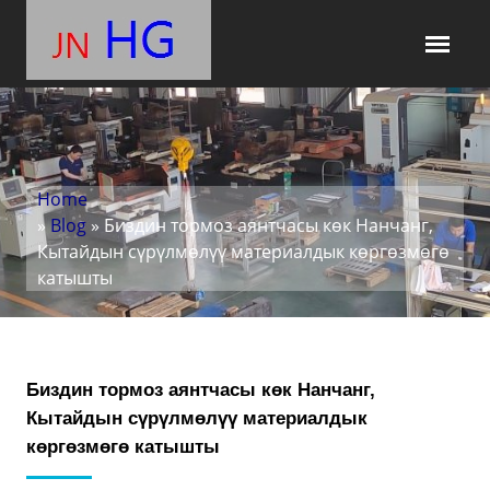
Home
»
Blog
» Биздин тормоз аянтчасы көк Нанчанг,
Кытайдын сүрүлмөлүү материалдык көргөзмөгө
катышты
Биздин тормоз аянтчасы көк Нанчанг,
Кытайдын сүрүлмөлүү материалдык
көргөзмөгө катышты