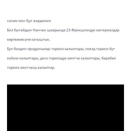
салам мен бул жердемин
Биз Кытайдын Нанчан шаарында 23-Фрикциондук материалдар
көргөзмөсүнө катыштык.
Бул биздин продуктылар: тормоз калыптары, поезд тормоз бут
кийим калыптары, диск тормоздук аянтча калыптары, барабан
тормоз аянтчасы калыптар.