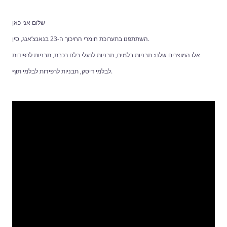
שלום אני כאן
השתתפנו בתערוכת חומרי החיכוך ה-23 בנאנצ’אנג, סין.
אלו המוצרים שלנו: תבניות בלמים, תבניות לנעלי בלם רכבת, תבניות לרפידות
לבלמי דיסק, תבניות לרפידות לבלמי תוף.