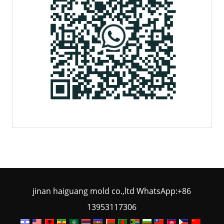
jinan haiguang mold co.,ltd WhatsApp:+86
13953117306