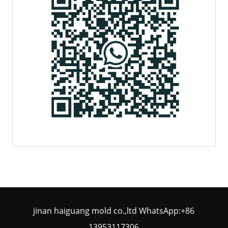
jinan haiguang mold co.,ltd WhatsApp:+86
13953117306