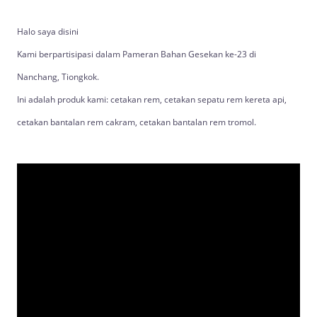
Halo saya disini
Kami berpartisipasi dalam Pameran Bahan Gesekan ke-23 di
Nanchang, Tiongkok.
Ini adalah produk kami: cetakan rem, cetakan sepatu rem kereta api,
cetakan bantalan rem cakram, cetakan bantalan rem tromol.