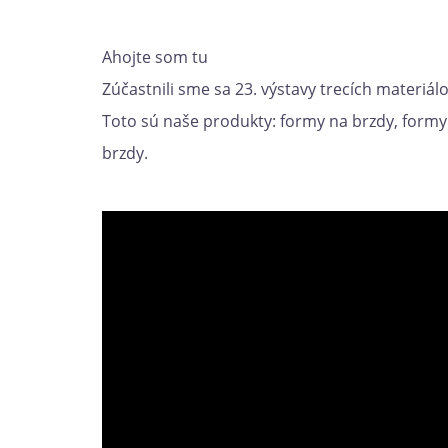
Ahojte som tu
Zúčastnili sme sa 23. výstavy trecích materiál
Toto sú naše produkty: formy na brzdy, formy
brzdy.