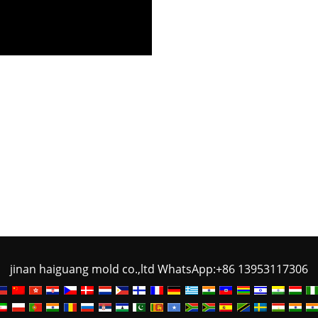
jinan haiguang mold co.,ltd WhatsApp:+86 13953117306