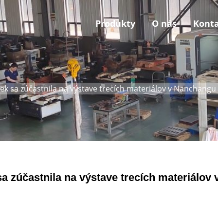
Produkty
O nás
Kont
k sa zúčastnila na výstave trecích materiálov v Nanchangu 
a zúčastnila na výstave trecích materiálov 