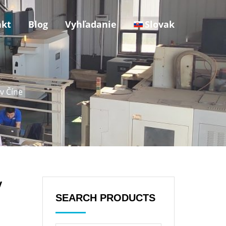
akt
Blog
Vyhľadanie
Slovak
v Číne
v
SEARCH PRODUCTS