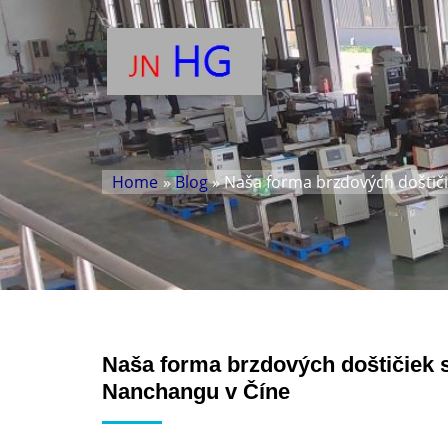
Home
»
Blog
» Naša forma brzdových doštičie
Naša forma brzdových doštičiek s
Nanchangu v Číne