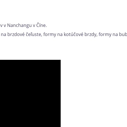
ov v Nanchangu v Číne.
 na brzdové čeľuste, formy na kotúčové brzdy, formy na bu