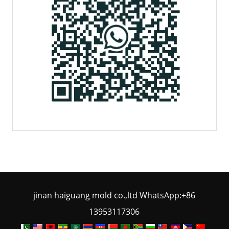
jinan haiguang mold co.,ltd WhatsApp:+86
13953117306