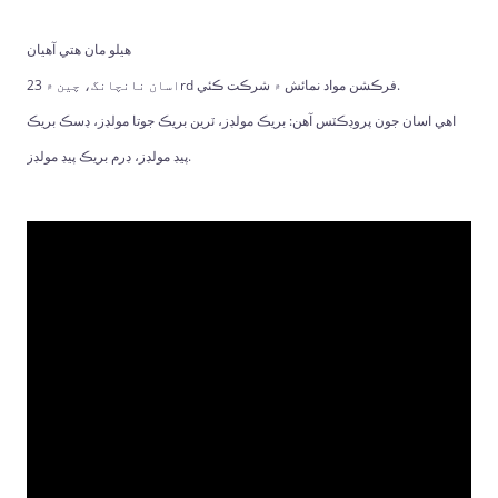
هيلو مان هتي آهيان
اسان نانچانگ، چين ۾ 23rd فرڪشن مواد نمائش ۾ شرڪت ڪئي.
اهي اسان جون پروڊڪٽس آهن: بريڪ مولڊز، ٽرين بريڪ جوتا مولڊز، ڊسڪ بريڪ
پيڊ مولڊز، ڊرم بريڪ پيڊ مولڊز.