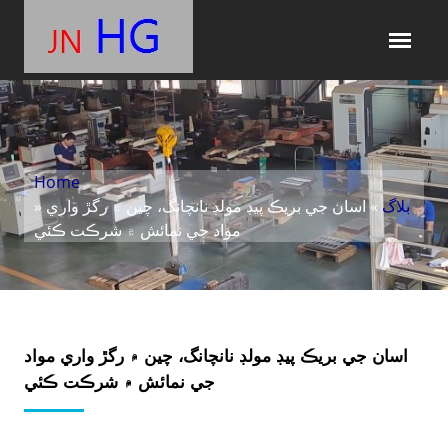
Home
بلاگ
» اسان جي بريڪ پيڊ مولڊ نانچانگ، چين ۾ رگڙ واري
»
مواد جي نمائش ۾ شرڪت ڪئي
اسان جي بريڪ پيڊ مولڊ نانچانگ، چين ۾ رگڙ واري مواد
جي نمائش ۾ شرڪت ڪئي