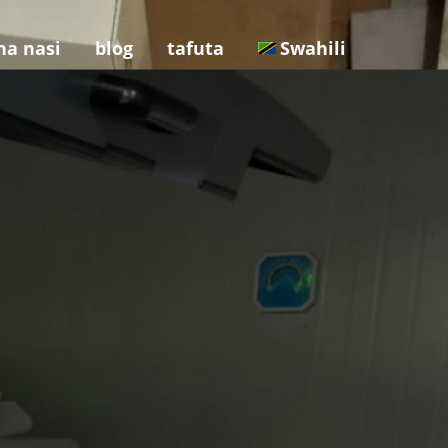
na nasi
blog
tafuta
Swahili