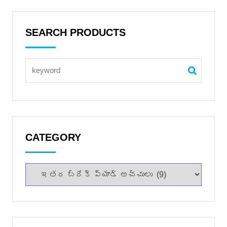
SEARCH PRODUCTS
CATEGORY